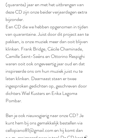
(quarante) jaar en met het uitbrengen van 
deze CD zijn onze beider verjaardagen extra 
bijzonder.
Een CD die we hebben opgenomen in tijden 
van quarantaine. Juist door dit project aan te 
pakken, is onze muziek meer dan ooit blijven 
klinken. Frank Bridge, Cécile Chaminade, 
Camille Saint-Saëns en Ottorino Respighi 
waren ooit ook ongeveertig jaar oud en dat 
inspireerde ons om hun muziek juist nu te 
laten klinken. Daarnaast staan er twee 
ingesproken gedichten op, geschreven door 
dichters Wiel Kusters en Erika Lagoma 
Pombar.
Ben je ook nieuwsgierig naar onze CD? Je 
kunt hem bij ons gemakkelijk bestellen via 
cellopiano81@gmail.com en hij komt dan 
z.s.m. gesigneerd naar je toe! De CD kost € 