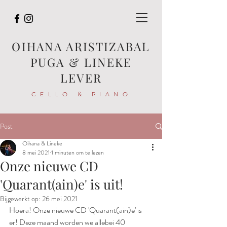
OIHANA ARISTIZABAL
PUGA & LINEKE
LEVER
CELLO & PIANO
Post
Oihana & Lineke
8 mei 2021
1 minuten om te lezen
Onze nieuwe CD
'Quarant(ain)e' is uit!
Bijgewerkt op:
26 mei 2021
Hoera! Onze nieuwe CD 'Quarant(ain)e' is 
er! Deze maand worden we allebei 40 