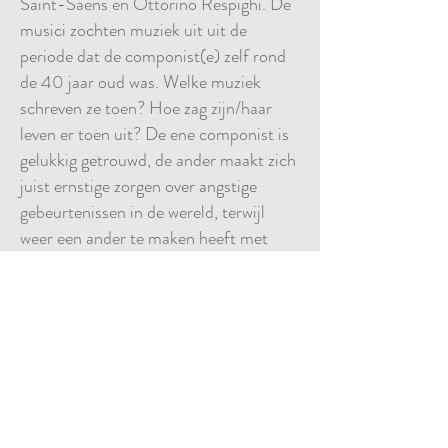
Saint-Saëns en Ottorino Respighi. De
musici zochten muziek uit uit de
periode dat de componist(e) zelf rond
de 40 jaar oud was. Welke muziek
schreven ze toen? Hoe zag zijn/haar
leven er toen uit? De ene componist is
gelukkig getrouwd, de ander maakt zich
juist ernstige zorgen over angstige
gebeurtenissen in de wereld, terwijl
weer een ander te maken heeft met
depressies. Hoe verhoudt zich dat tot
het leven en de wereld van ons, in het
hier en nu?
Daarnaast verlenen de Maastrichtse
dichter Wiel Kusters en de Baskische
dichteres Erika Lagoma hun
medewerking aan de CD! Twee dichters