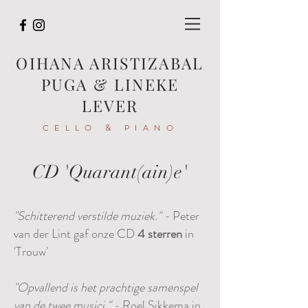
OIHANA ARISTIZABAL
PUGA & LINEKE
LEVER
CELLO & PIANO
CD 'Quarant(ain)e'
"Schitterend verstilde muziek." -
Peter
van der Lint gaf onze CD
4 sterren
in
'Trouw'
"Opvallend is het prachtige samenspel
van de twee musici." -
Roel Sikkema in