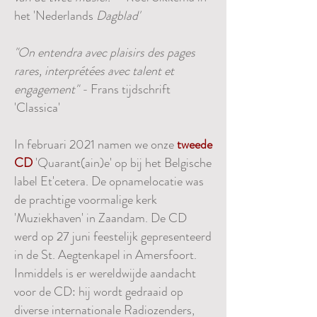
het 'Nederlands
Dagblad'
"On entendra avec plaisirs des pages
rares, interprétées avec talent et
engagement" -
Frans tijdschrift
'Classica'
In februari 2021 namen we onze
tweede
CD
'Quarant(ain)e' op bij het Belgische
label Et'cetera. De opnamelocatie was
de prachtige voormalige kerk
'Muziekhaven' in Zaandam. De CD
werd op 27 juni feestelijk gepresenteerd
in de St. Aegtenkapel in Amersfoort.
Inmiddels is er wereldwijde aandacht
voor de CD: hij wordt gedraaid op
diverse internationale Radiozenders,