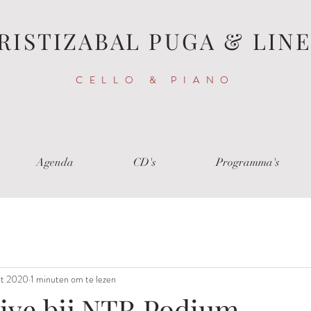
RISTIZABAL PUGA & LIN
CELLO & PIANO
Agenda
CD's
Programma's
rt 2020
1 minuten om te lezen
live bij NTR Podium