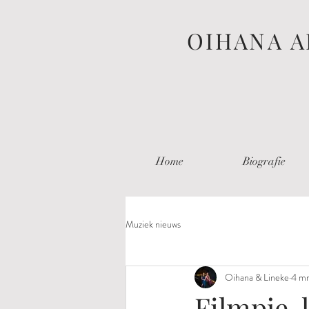
OIHANA A
Home
Biografie
Muziek nieuws
Oihana & Lineke
4 m
Filmpje, 