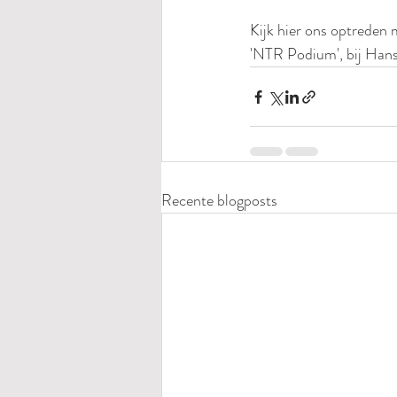
Kijk hier ons optreden m
'NTR Podium', bij Han
Recente blogposts