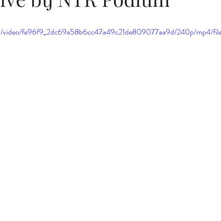
.com/video/fe96f9_2dc69a58b6cc47a49c21de809077aa9d/240p/mp4/fil